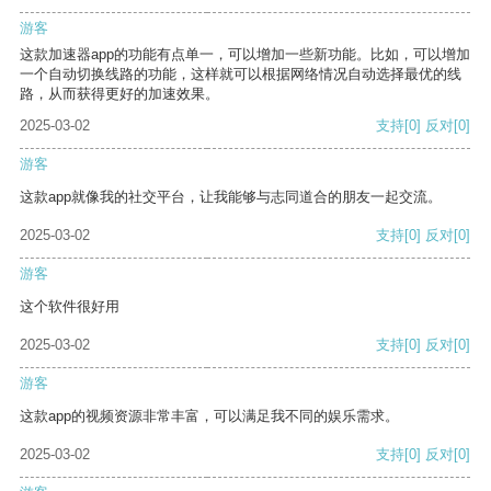
游客
这款加速器app的功能有点单一，可以增加一些新功能。比如，可以增加
一个自动切换线路的功能，这样就可以根据网络情况自动选择最优的线
路，从而获得更好的加速效果。
2025-03-02
支持
[0]
反对
[0]
游客
这款app就像我的社交平台，让我能够与志同道合的朋友一起交流。
2025-03-02
支持
[0]
反对
[0]
游客
这个软件很好用
2025-03-02
支持
[0]
反对
[0]
游客
这款app的视频资源非常丰富，可以满足我不同的娱乐需求。
2025-03-02
支持
[0]
反对
[0]