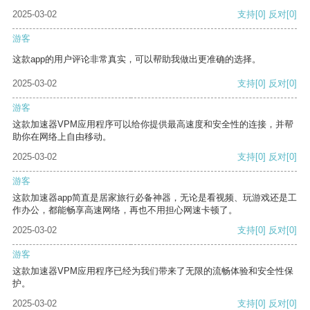
2025-03-02
支持
[0]
反对
[0]
游客
这款app的用户评论非常真实，可以帮助我做出更准确的选择。
2025-03-02
支持
[0]
反对
[0]
游客
这款加速器VPM应用程序可以给你提供最高速度和安全性的连接，并帮
助你在网络上自由移动。
2025-03-02
支持
[0]
反对
[0]
游客
这款加速器app简直是居家旅行必备神器，无论是看视频、玩游戏还是工
作办公，都能畅享高速网络，再也不用担心网速卡顿了。
2025-03-02
支持
[0]
反对
[0]
游客
这款加速器VPM应用程序已经为我们带来了无限的流畅体验和安全性保
护。
2025-03-02
支持
[0]
反对
[0]