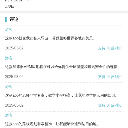
#39#
评论
游客
这款app就像我的私人导游，带我领略世界各地的美景。
2025-03-02
支持
[0]
反对
[0]
游客
这款加速器VPM应用程序可以给你提供全球覆盖和最高安全性的连接。
2025-03-02
支持
[0]
反对
[0]
游客
这款app的老师非常专业，教学水平很高，让我能够学到实用的知识。
2025-03-02
支持
[0]
反对
[0]
游客
这款app的路线规划非常精准，让我能够快速到达目的地。