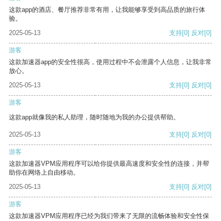
这款app的酒店、餐厅推荐非常有用，让我能够享受到高品质的旅行体
验。
2025-05-13
支持
[0]
反对
[0]
游客
这款加速器app的安全性很高，使用过程中不会泄露个人信息，让我非常
放心。
2025-05-13
支持
[0]
反对
[0]
游客
这款app就像我的私人助理，随时随地为我的办公提供帮助。
2025-05-13
支持
[0]
反对
[0]
游客
这款加速器VPM应用程序可以给你提供最高速度和安全性的连接，并帮
助你在网络上自由移动。
2025-05-13
支持
[0]
反对
[0]
游客
这款加速器VPM应用程序已经为我们带来了无限的流畅体验和安全性保