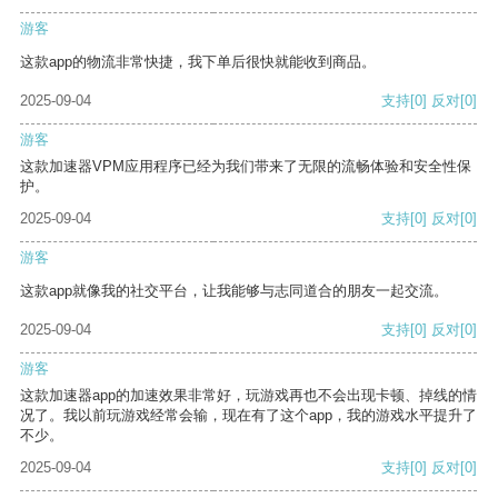
游客
这款app的物流非常快捷，我下单后很快就能收到商品。
2025-09-04
支持
[0]
反对
[0]
游客
这款加速器VPM应用程序已经为我们带来了无限的流畅体验和安全性保
护。
2025-09-04
支持
[0]
反对
[0]
游客
这款app就像我的社交平台，让我能够与志同道合的朋友一起交流。
2025-09-04
支持
[0]
反对
[0]
游客
这款加速器app的加速效果非常好，玩游戏再也不会出现卡顿、掉线的情
况了。我以前玩游戏经常会输，现在有了这个app，我的游戏水平提升了
不少。
2025-09-04
支持
[0]
反对
[0]