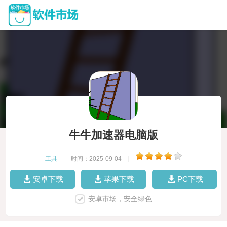
牛牛加速器电脑版
工具
|
时间：2025-09-04
|
安卓下载
苹果下载
PC下载
安卓市场，安全绿色