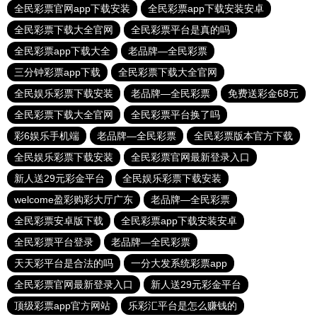
全民彩票官网app下载安装
全民彩票app下载安装安卓
全民彩票下载大全官网
全民彩票平台是真的吗
全民彩票app下载大全
老品牌—全民彩票
三分钟彩票app下载
全民彩票下载大全官网
全民娱乐彩票下载安装
老品牌—全民彩票
免费送彩金68元
全民彩票下载大全官网
全民彩票平台换了吗
彩6娱乐手机端
老品牌—全民彩票
全民彩票版本官方下载
全民娱乐彩票下载安装
全民彩票官网最新登录入口
新人送29元彩金平台
全民娱乐彩票下载安装
welcome盈彩购彩大厅广东
老品牌—全民彩票
全民彩票安卓版下载
全民彩票app下载安装安卓
全民彩票平台登录
老品牌—全民彩票
天天彩平台是合法的吗
一分大发系统彩票app
全民彩票官网最新登录入口
新人送29元彩金平台
顶级彩票app官方网站
乐彩汇平台是怎么赚钱的