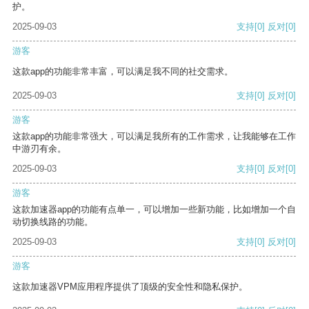
护。
2025-09-03
支持
[0]
反对
[0]
游客
这款app的功能非常丰富，可以满足我不同的社交需求。
2025-09-03
支持
[0]
反对
[0]
游客
这款app的功能非常强大，可以满足我所有的工作需求，让我能够在工作
中游刃有余。
2025-09-03
支持
[0]
反对
[0]
游客
这款加速器app的功能有点单一，可以增加一些新功能，比如增加一个自
动切换线路的功能。
2025-09-03
支持
[0]
反对
[0]
游客
这款加速器VPM应用程序提供了顶级的安全性和隐私保护。