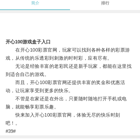
简介
排行
开心100游戏盒子入口
在开心100彩票官网，玩家可以找到各种各样的彩票游
戏，从传统的乐透彩到刺激的时时彩，应有尽有。
无论是经验丰富的老彩民还是新手玩家，都能在这里找
到适合自己的游戏。
而且，开心100彩票官网还提供丰富的奖金和优惠活
动，让玩家享受到更多的快乐。
不管是在家还是在外出，只要随时随地打开手机或电
脑，就能畅享彩票乐趣。
快来加入开心100彩票官网，体验无尽的快乐时刻
吧！。
#39#