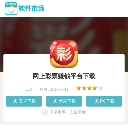
网上彩票赚钱平台下载
工具
|
时间：2025-08-12
|
安卓下载
苹果下载
PC下载
安卓市场，安全绿色