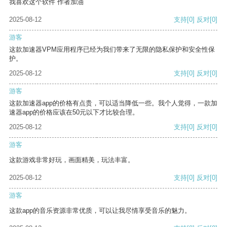
我喜欢这个软件 作者加油
2025-08-12
支持
[0]
反对
[0]
游客
这款加速器VPM应用程序已经为我们带来了无限的隐私保护和安全性保
护。
2025-08-12
支持
[0]
反对
[0]
游客
这款加速器app的价格有点贵，可以适当降低一些。我个人觉得，一款加
速器app的价格应该在50元以下才比较合理。
2025-08-12
支持
[0]
反对
[0]
游客
这款游戏非常好玩，画面精美，玩法丰富。
2025-08-12
支持
[0]
反对
[0]
游客
这款app的音乐资源非常优质，可以让我尽情享受音乐的魅力。