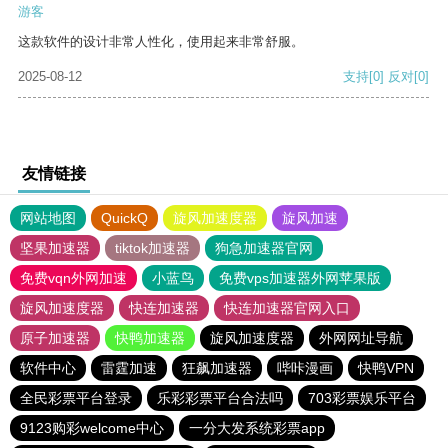
游客
这款软件的设计非常人性化，使用起来非常舒服。
2025-08-12
支持
[0]
反对
[0]
友情链接
网站地图
QuickQ
旋风加速度器
旋风加速
坚果加速器
tiktok加速器
狗急加速器官网
免费vqn外网加速
小蓝鸟
免费vps加速器外网苹果版
旋风加速度器
快连加速器
快连加速器官网入口
原子加速器
快鸭加速器
旋风加速度器
外网网址导航
软件中心
雷霆加速
狂飙加速器
哔咔漫画
快鸭VPN
全民彩票平台登录
乐彩彩票平台合法吗
703彩票娱乐平台
9123购彩welcome中心
一分大发系统彩票app