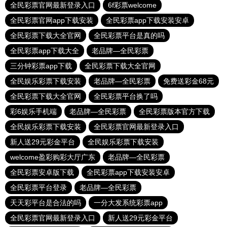
全民彩票官网最新登录入口
6f彩票welcome
全民彩票官网app下载安装
全民彩票app下载安装安卓
全民彩票下载大全官网
全民彩票平台是真的吗
全民彩票app下载大全
老品牌—全民彩票
三分钟彩票app下载
全民彩票下载大全官网
全民娱乐彩票下载安装
老品牌—全民彩票
免费送彩金68元
全民彩票下载大全官网
全民彩票平台换了吗
彩6娱乐手机端
老品牌—全民彩票
全民彩票版本官方下载
全民娱乐彩票下载安装
全民彩票官网最新登录入口
新人送29元彩金平台
全民娱乐彩票下载安装
welcome盈彩购彩大厅广东
老品牌—全民彩票
全民彩票安卓版下载
全民彩票app下载安装安卓
全民彩票平台登录
老品牌—全民彩票
天天彩平台是合法的吗
一分大发系统彩票app
全民彩票官网最新登录入口
新人送29元彩金平台