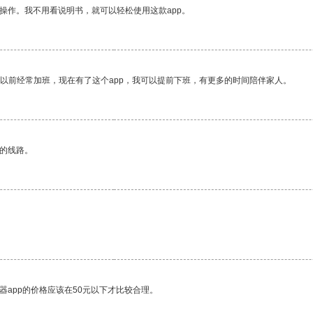
操作。我不用看说明书，就可以轻松使用这款app。
我以前经常加班，现在有了这个app，我可以提前下班，有更多的时间陪伴家人。
区的线路。
器app的价格应该在50元以下才比较合理。