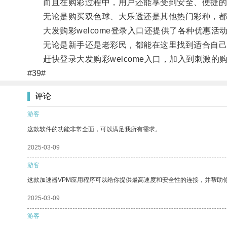
而且在购彩过程中，用户还能享受到安全、便捷的
无论是购买双色球、大乐透还是其他热门彩种，都
大发购彩welcome登录入口还提供了各种优惠活
无论是新手还是老彩民，都能在这里找到适合自己
赶快登录大发购彩welcome入口，加入到刺激的
#39#
评论
游客
这款软件的功能非常全面，可以满足我所有需求。
2025-03-09
游客
这款加速器VPM应用程序可以给你提供最高速度和安全性的连接，并帮助
2025-03-09
游客