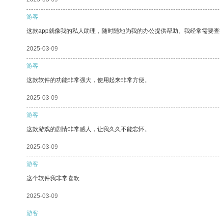
游客
这款app就像我的私人助理，随时随地为我的办公提供帮助。我经常需要查
2025-03-09
游客
这款软件的功能非常强大，使用起来非常方便。
2025-03-09
游客
这款游戏的剧情非常感人，让我久久不能忘怀。
2025-03-09
游客
这个软件我非常喜欢
2025-03-09
游客