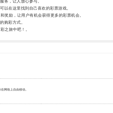
服务，让人放心参与。
可以在这里找到自己喜欢的彩票游戏。
动和奖励，让用户有机会获得更多的彩票机会。
的购彩方式。
购彩之旅中吧！。
你在网络上自由移动。