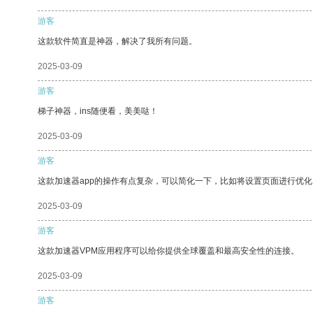
游客
这款软件简直是神器，解决了我所有问题。
2025-03-09
游客
梯子神器，ins随便看，美美哒！
2025-03-09
游客
这款加速器app的操作有点复杂，可以简化一下，比如将设置页面进行优化
2025-03-09
游客
这款加速器VPM应用程序可以给你提供全球覆盖和最高安全性的连接。
2025-03-09
游客