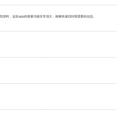
找资料，这款app的搜索功能非常强大，能够快速找到我需要的信息。