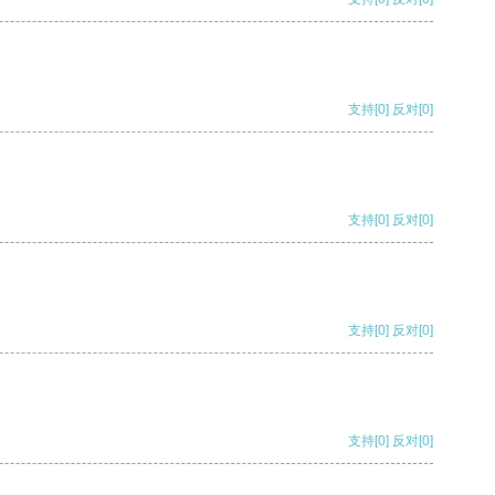
支持
[0]
反对
[0]
支持
[0]
反对
[0]
支持
[0]
反对
[0]
支持
[0]
反对
[0]