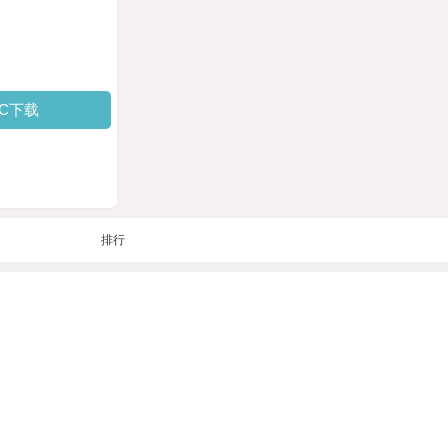
PC下载
排行