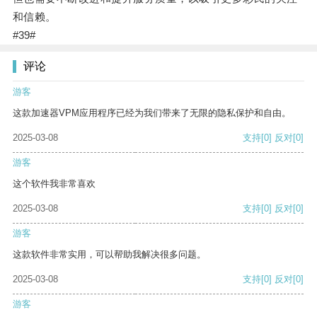
和信赖。
#39#
评论
游客
这款加速器VPM应用程序已经为我们带来了无限的隐私保护和自由。
2025-03-08
支持
[0]
反对
[0]
游客
这个软件我非常喜欢
2025-03-08
支持
[0]
反对
[0]
游客
这款软件非常实用，可以帮助我解决很多问题。
2025-03-08
支持
[0]
反对
[0]
游客