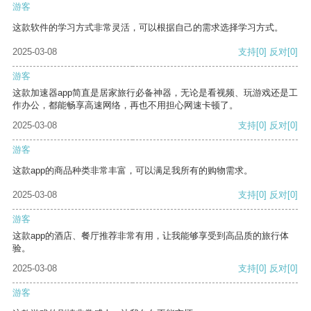
游客
这款软件的学习方式非常灵活，可以根据自己的需求选择学习方式。
2025-03-08
支持
[0]
反对
[0]
游客
这款加速器app简直是居家旅行必备神器，无论是看视频、玩游戏还是工
作办公，都能畅享高速网络，再也不用担心网速卡顿了。
2025-03-08
支持
[0]
反对
[0]
游客
这款app的商品种类非常丰富，可以满足我所有的购物需求。
2025-03-08
支持
[0]
反对
[0]
游客
这款app的酒店、餐厅推荐非常有用，让我能够享受到高品质的旅行体
验。
2025-03-08
支持
[0]
反对
[0]
游客