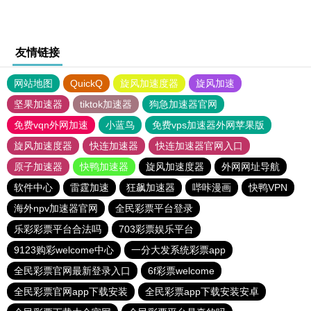
友情链接
网站地图
QuickQ
旋风加速度器
旋风加速
坚果加速器
tiktok加速器
狗急加速器官网
免费vqn外网加速
小蓝鸟
免费vps加速器外网苹果版
旋风加速度器
快连加速器
快连加速器官网入口
原子加速器
快鸭加速器
旋风加速度器
外网网址导航
软件中心
雷霆加速
狂飙加速器
哔咔漫画
快鸭VPN
海外npv加速器官网
全民彩票平台登录
乐彩彩票平台合法吗
703彩票娱乐平台
9123购彩welcome中心
一分大发系统彩票app
全民彩票官网最新登录入口
6f彩票welcome
全民彩票官网app下载安装
全民彩票app下载安装安卓