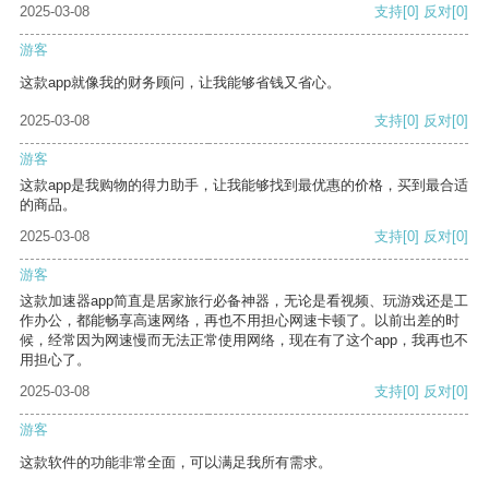
2025-03-08
支持
[0]
反对
[0]
游客
这款app就像我的财务顾问，让我能够省钱又省心。
2025-03-08
支持
[0]
反对
[0]
游客
这款app是我购物的得力助手，让我能够找到最优惠的价格，买到最合适
的商品。
2025-03-08
支持
[0]
反对
[0]
游客
这款加速器app简直是居家旅行必备神器，无论是看视频、玩游戏还是工
作办公，都能畅享高速网络，再也不用担心网速卡顿了。以前出差的时
候，经常因为网速慢而无法正常使用网络，现在有了这个app，我再也不
用担心了。
2025-03-08
支持
[0]
反对
[0]
游客
这款软件的功能非常全面，可以满足我所有需求。